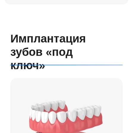
Имплантация зубов под ключ от
стоматологии «Dental friends clinic» –
это комплексная работа по установке
зубных имплантов с последующим
протезированием за оговорённую цену,
которая фиксируется в договоре
клиники с пациентом. Мы работаем на
основании Лицензии No ЛО-77-01-
017550, выданной Департаментом
здравоохранения. Гарантируем
пациентам отличное качество
стоматологических услуг, комфорт и
безопасность.