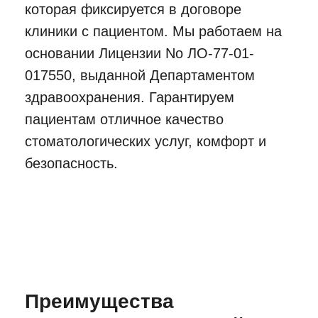
03.
01
02
04
03
Отсутствие необходимости
наращивания костной ткани при
имплантации «All-on-4».
Этапы проведения
имплантации
30 дней / 5 посещений врача
Осмотр и составление
плана лечения
Изучение всех индивидуальных