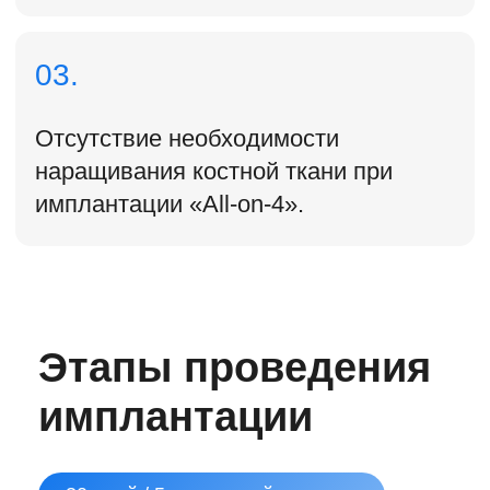
Консультация
Производитель: Швейцария
Osstem
Многофункциональная имплантационная
система для всех клинических случаев.
Гарантия
пожизненная
Приживаемость
94%
All-on-4
возможен