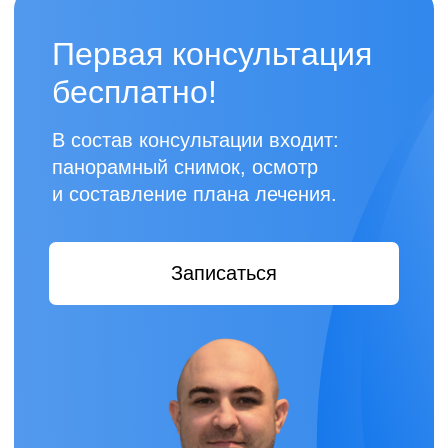
После
Кейс №2 — имплантация
«All-on-4»
Время выполнения: 3 месяца.
До
Немецкое оборуд
и материалы;
10 лет — средни
После
специалистов;
Кейс №3 — имплантация
Оплата услуг лю
«All-on-4»