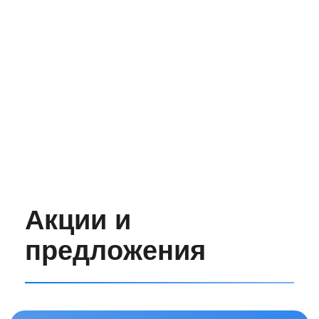
До
До
После
Кейс №1 — имплантация
«All-on-4»
Время выполнения: 3 месяца.
До