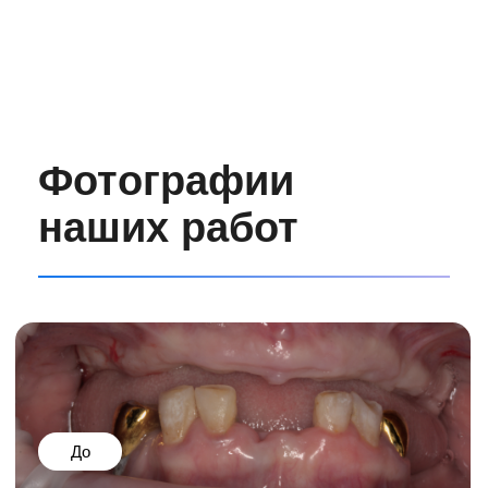
ведет свою деятельность в Москве
с 2017 года. На сегодняшний день
мы предоставляем весь спектр
стоматологических услуг: терапия,
хирургия, протезирование,
пародонтология и имплантология.
Оборудование премиального класса
и наши квалифицированные
специалисты со стажем более 7 лет
позволяют нам обеспечивать высокий
уровень лечения.
4,8
4000
Средний рейтинг
Имплантов установили за
на независимых
все время.
площадках.
15 лет
Оказываем
услуги имплантации.