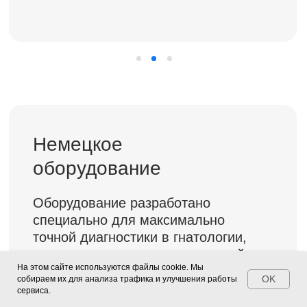
Любовь Кайшева
Отошел ретейнер от верхней челюсти.
В панике начала искать стоматологию
в округе, в которой есть ортодонт, и чтобы
цена не кусалась. Нашла данную
стоматологическую клинику. На первый
взгляд всё очень прилично. Есть оплата
по карте, что очень важно! В общем,
осталась довольна. К ним еще обращусь,
но надеюсь в ближайшее время мои зубы
меня пощадят;)
Услуга:
Дата визита:
Имплантация “All-on-4”
7 ноября 2021 года
На этом сайте используются файлы cookie. Мы
OK
собираем их для анализа трафика и улучшения работы
сервиса.
Наталья Подсвирова