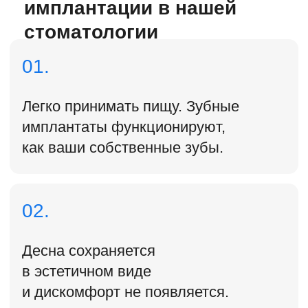
особенностей. Доктор изучает ваш
случай и подбирает план лечения.
Подготовка к операции
Выбор системы имплантов,
обследование условий кости,
выбор и изготовление протеза.
Операция
Удаление оставшихся зубов, установке
имплантов, снятие слепков с имплантов и
фиксация временных протезов.
Удержание результата
Контроль гигиены, условий
заживления и коррекция прикуса.
Виды имплантов