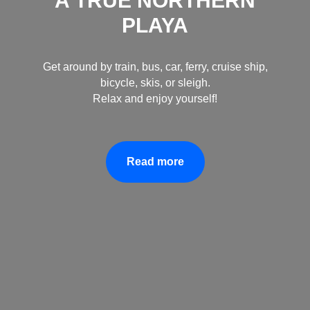
A TRUE NORTHERN
от 1 года
PLAYA
LET'S GO!
На все оказываемые работы
мы предоставляем договор на
оказание медицинских услуг,
Get around by train, bus, car, ferry, cruise ship,
где в полном объемы
bicycle, skis, or sleigh.
прописаны все гарантии.
Relax and enjoy yourself!
Read more