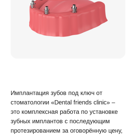
Преимущества
имплантации в нашей
стоматологии
01.
Легко принимать пищу. Зубные
имплантаты функционируют,
как ваши собственные зубы.
02.
Десна сохраняется
в эстетичном виде
и дискомфорт не появляется.