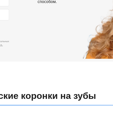
е коронки на зубы
 из наиболее популярных и
зуба или в составе моста на
 используют для
огия «Dental friends clinic»