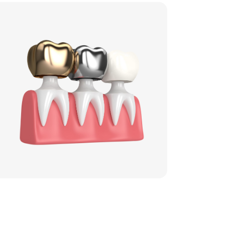
ние эстетичного
да улыбки,