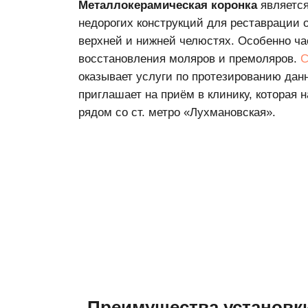
оказывает услуги по протезированию данного ви
приглашает на приём в клинику, которая находит
рядом со ст. метро «Лухмановская».
Преимущества установки ко
01.
Сохранение здоровья
зуба при его частичном