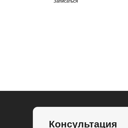
Консультация
Заполните поля ниже для ориентировочной
стоимости работ. Точную стоимость назовет врач.
Отправить
Нажимая кнопку, вы даете согласие на обработку персональных
данных и соглашаетесь с
политикой конфиденциальности.