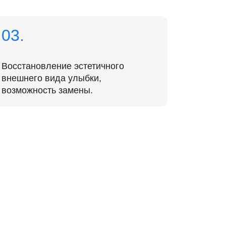
ь замены.
троль после установки
е установки коронок проводится
ен-снимок, где врач проверяет
ильность установки и фиксации
ки.