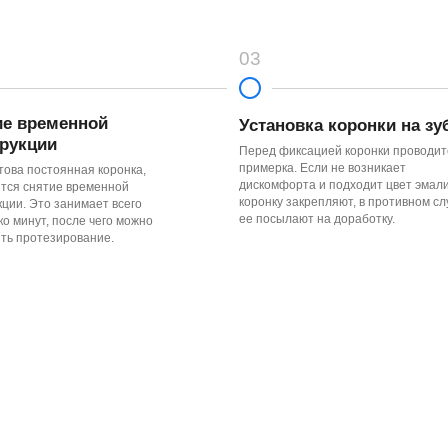
ее посылают на доработку.
 после чего можно
зирование.
Металлокерамические
Из диок
Протезы показаны к установке только
Обладают наибол