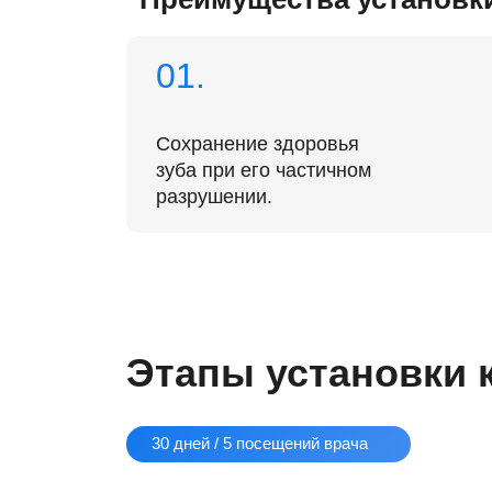
разрушении.
Этапы установки кор
30 дней / 5 посещений врача
01
02
Снятие вре
Лабораторный этап
конструкци
Слепок, снятый с челюсти пациента
отдается в зуботехническую лабораторию,
Когда готова пос
где из специальной смеси и технической
проводится снят
обработки изготавливается модель челюсти
конструкции. Это