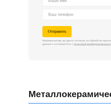
Отправить
Нажимая кнопку, вы даете согласие на обработку персональных
данных и соглашаетесь с
политикой конфиденциальности.
Металлокерамически
Металлокерамическая коронка
является одной
недорогих конструкций для реставрации одного 
верхней и нижней челюстях. Особенно часто их
восстановления моляров и премоляров.
Стоматол