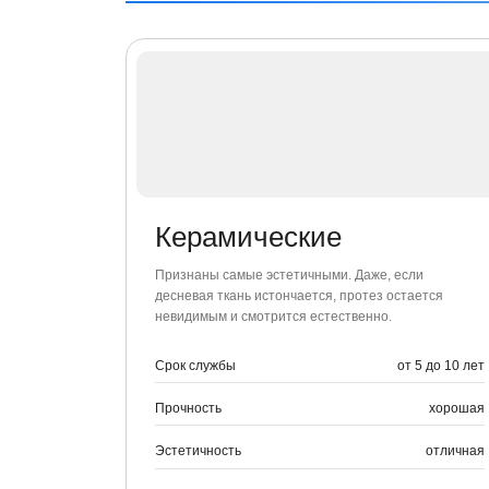
десневая ткань истончается, протез остается
невидимым и смотрится естественно.
Срок службы
от 5 до 10 лет
Прочность
хорошая
Эстетичность
отличная
Беспроц
Бесплат
рассроч
Заполните поля ниже и 
записать вас на прием и
Акции и предложени
Заполните поля ниже и 
записать вас на прием и
Первая консультация
Отправить