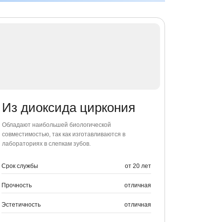
так как изготавливаются в
лепкам зубов.
от 20 лет
отличная
Вернуться назад
Вернуться назад
отличная
центная
чка и кредит