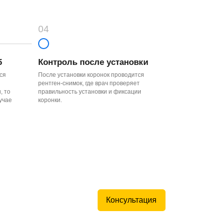
Консультация
сида циркония
ьшей биологической