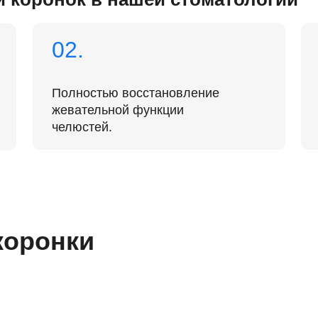
челюстей.
возможност
онки
03
04
менной
Установка коронки на зуб
Кон
и
Перед фиксацией коронки проводится
Посл
примерка. Если не возникает
рентг
тоянная коронка,
дискомфорта и подходит цвет эмали, то
прав
ие временной
коронку закрепляют, в противном случае
корон
 занимает всего